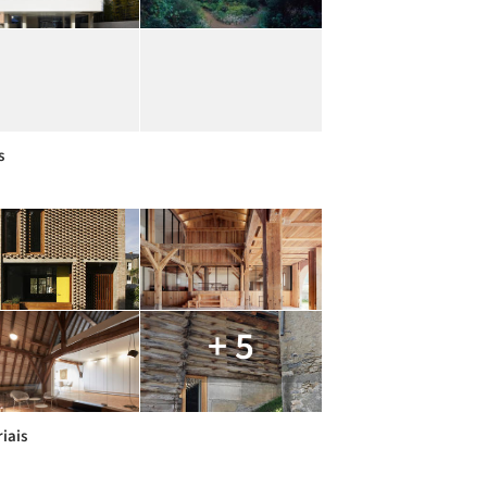
s
+ 5
iais