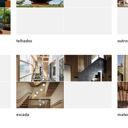
telhados
outro
escada
mater