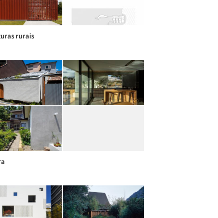
turas rurais
ra