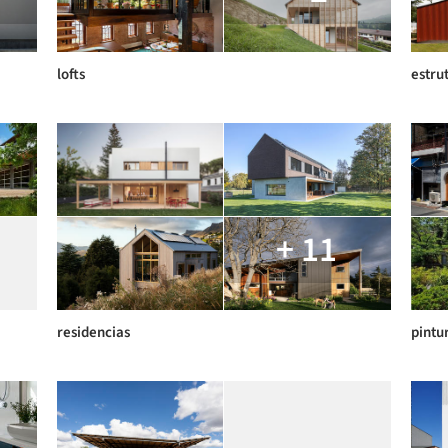
lofts
estru
+ 11
residencias
pintu