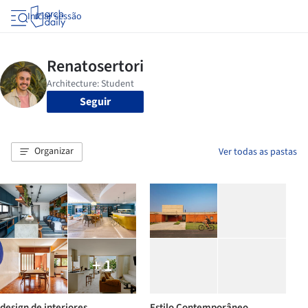
Iniciar sessão
Seguir
Organizar
Ver todas as pastas
+ 1
design de interiores
Estilo Contemporâneo