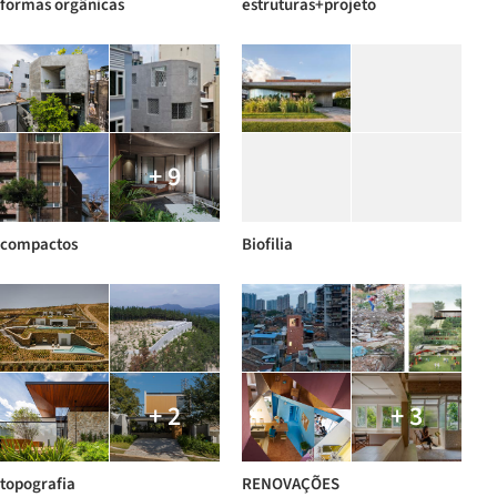
formas orgânicas
estruturas+projeto
+ 9
compactos
Biofilia
+ 2
+ 3
topografia
RENOVAÇÕES