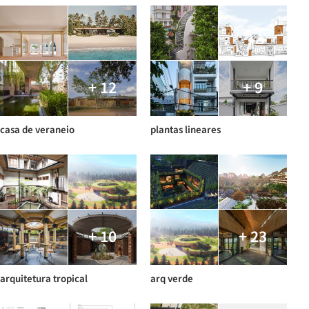
+ 12
+ 9
casa de veraneio
plantas lineares
+ 10
+ 23
arquitetura tropical
arq verde