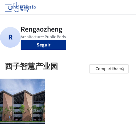
Iniciar sessão
Seguir
西子智慧产业园
Compartilhar