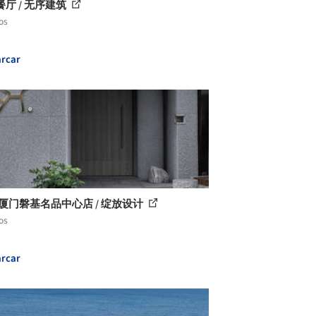
厅 / 无序建筑
os
rcar
·厦门磐基名品中心店 / 绽放设计
os
rcar