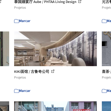
泰国婚宴厅 Aube / PHTAA Living Design
元古餐
Projetos
Projet
Marcar
Ma
KIKI面馆 / 古鲁奇公司
喜茶
Projetos
Projet
Marcar
Ma