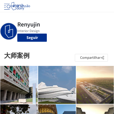
Iniciar sessão
Seguir
大师案例
Compartilhar