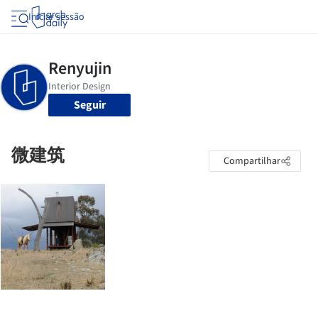
Iniciar sessão
Seguir
微建筑
Compartilhar