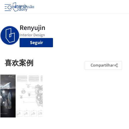
Iniciar sessão
Seguir
喜欢案例
Compartilhar