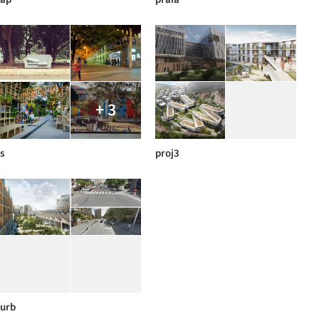
+ 3
s
proj3
urb