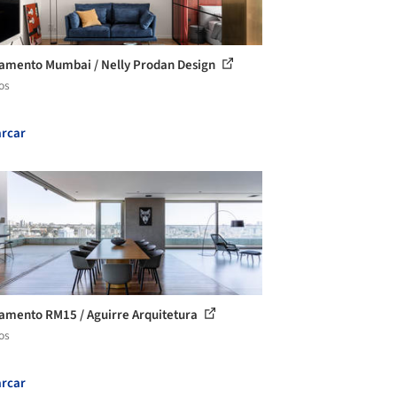
amento Mumbai / Nelly Prodan Design
os
rcar
amento RM15 / Aguirre Arquitetura
os
rcar