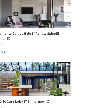
amento Campo Belo I / Renata Spinelli
teta
os
rcar
tório Casa Loft / IT'S Informov
os