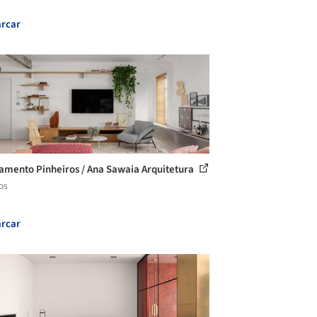
rcar
amento Pinheiros / Ana Sawaia Arquitetura
os
rcar