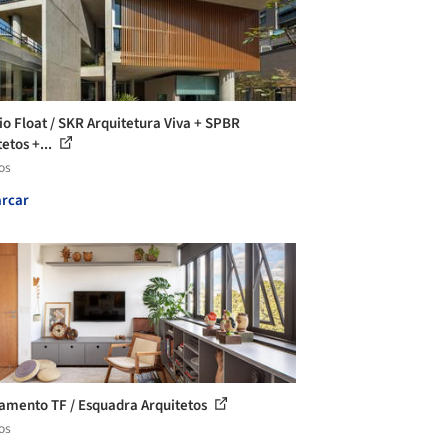
cio Float / SKR Arquitetura Viva + SPBR
etos +...
os
rcar
amento TF / Esquadra Arquitetos
os