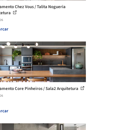
amento Chez Vous / Talita Nogueria
tetura
os
rcar
amento Core Pinheiros / Sala2 Arquitetura
os
rcar