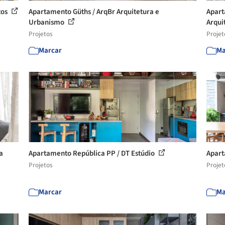
tos
Apartamento Güths / ArqBr Arquitetura e
Apart
Urbanismo
Arqui
Projetos
Projet
Marcar
Ma
a
Apartamento República PP / DT Estúdio
Apart
Projetos
Projet
Marcar
Ma