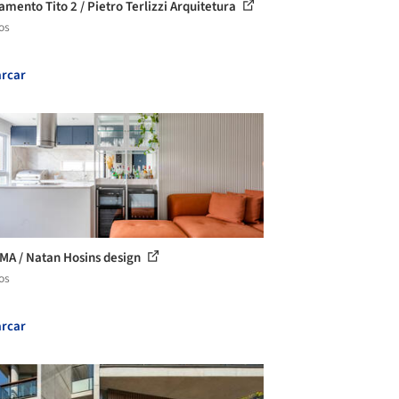
amento Tito 2 / Pietro Terlizzi Arquitetura
os
rcar
 MA / Natan Hosins design
os
rcar