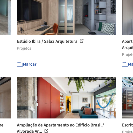
Estúdio Ibira / Sala2 Arquitetura
Apart
Arqui
Projetos
Projet
Marcar
Ma
he
Ampliação de Apartamento no Edifício Brasil /
Escri
Alvorada Ar...
Projet