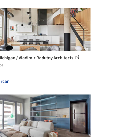
Michigan / Vladimir Radutny Architects
os
rcar