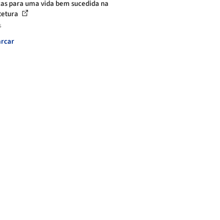
cas para uma vida bem sucedida na
tetura
s
rcar