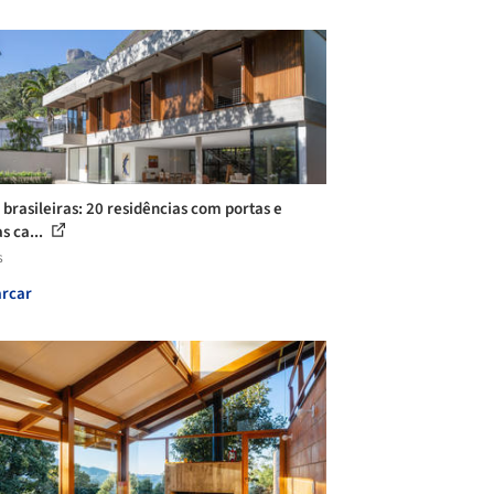
 brasileiras: 20 residências com portas e
s ca...
s
rcar