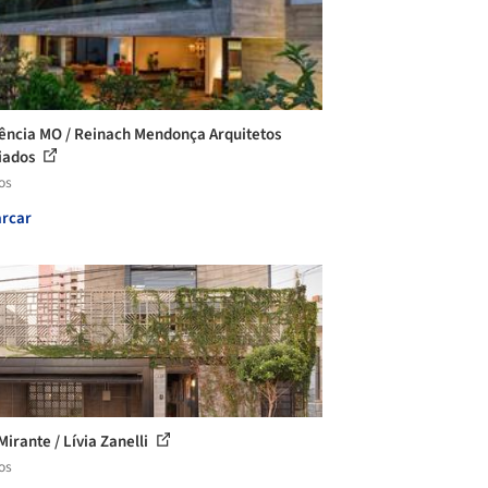
ência MO / Reinach Mendonça Arquitetos
iados
os
rcar
Mirante / Lívia Zanelli
os