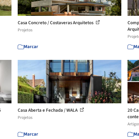
Casa Concreto / Costaveras Arquitetos
Compl
Arquit
Projetos
Projet
Marcar
Ma
5
Casa Aberta e Fechada / WALA
20 Ca
conte
Projetos
Artigo
Marcar
Ma