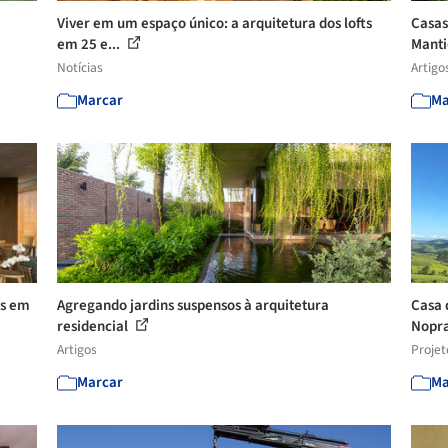
Viver em um espaço único: a arquitetura dos lofts
Casas
em 25 e...
Manti
Notícias
Artigo
Marcar
Ma
as em
Agregando jardins suspensos à arquitetura
Casa 
residencial
Nopra
Artigos
Projet
Marcar
Ma