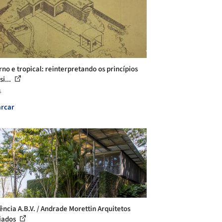
no e tropical: reinterpretando os princípios
i...
s
rcar
ência A.B.V. / Andrade Morettin Arquitetos
iados