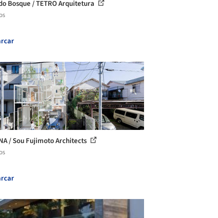
do Bosque / TETRO Arquitetura
os
rcar
NA / Sou Fujimoto Architects
os
rcar