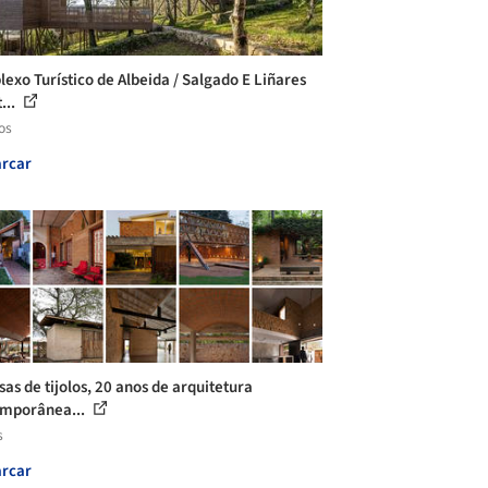
exo Turístico de Albeida / Salgado E Liñares
...
os
rcar
sas de tijolos, 20 anos de arquitetura
mporânea...
s
rcar