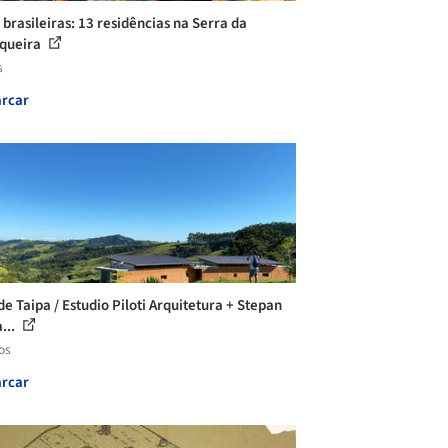
 brasileiras: 13 residências na Serra da
queira
s
rcar
de Taipa / Estudio Piloti Arquitetura + Stepan
...
os
rcar