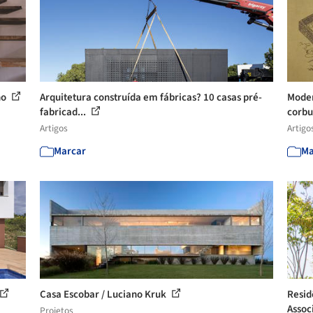
no
Arquitetura construída em fábricas? 10 casas pré-
Moder
fabricad...
corbus
Artigos
Artigo
Marcar
Ma
Casa Escobar / Luciano Kruk
Resid
Assoc
Projetos