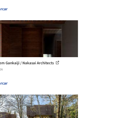
rcar
em Gankaiji / Nakasai Architects
os
rcar