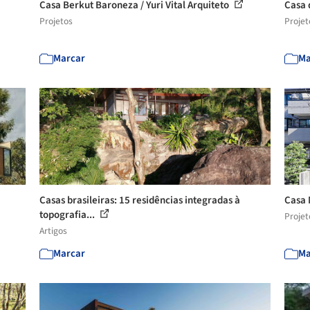
Casa Berkut Baroneza / Yuri Vital Arquiteto
Casa 
Projetos
Projet
Marcar
Ma
Casas brasileiras: 15 residências integradas à
Casa 
topografia...
Projet
Artigos
Marcar
Ma