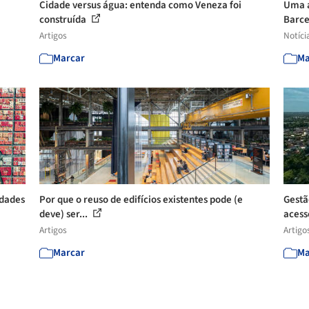
Cidade versus água: entenda como Veneza foi
Uma a
construída
Barce
Artigos
Notíci
Marcar
Ma
idades
Por que o reuso de edifícios existentes pode (e
Gestã
deve) ser...
acesso
Artigos
Artigo
Marcar
Ma