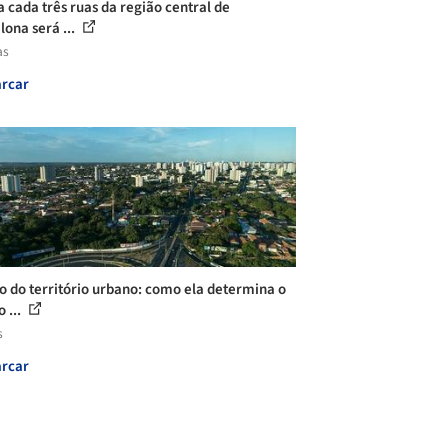
 cada três ruas da região central de
lona será ...
as
rcar
o do território urbano: como ela determina o
 ...
s
rcar