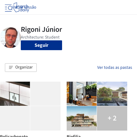
Iniciar sessão
Seguir
Organizar
Ver todas as pastas
+ 2
Policarbonato
Biofilia