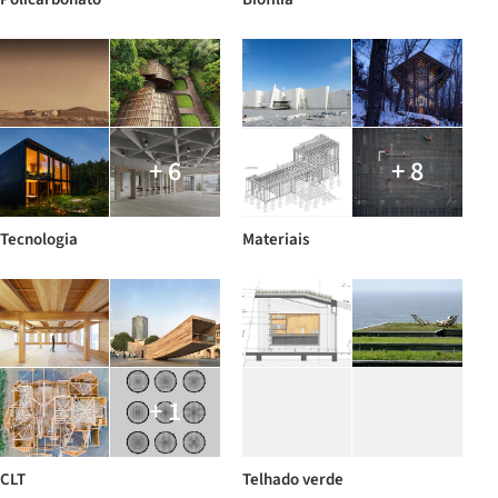
+ 6
+ 8
Tecnologia
Materiais
+ 1
CLT
Telhado verde