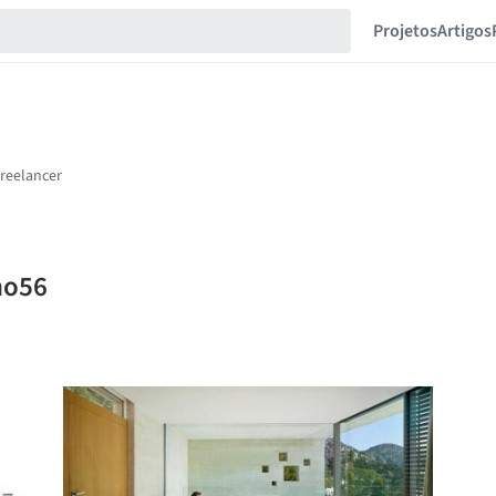
Projetos
Artigos
no56