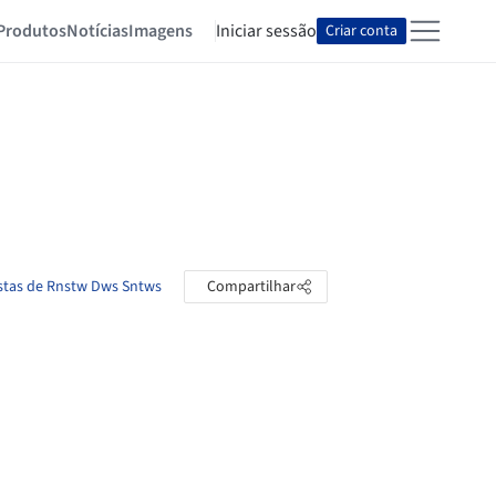
Produtos
Notícias
Imagens
Iniciar sessão
Criar conta
astas de Rnstw Dws Sntws
Compartilhar