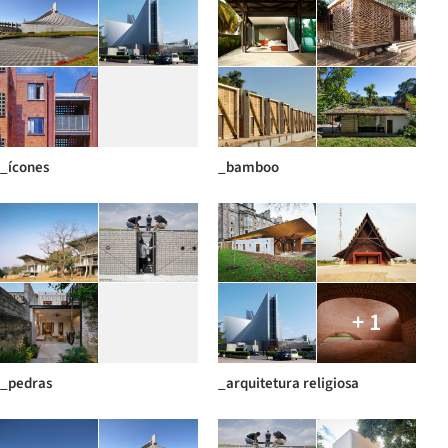
_ícones
_bamboo
+ 1
_pedras
_arquitetura religiosa