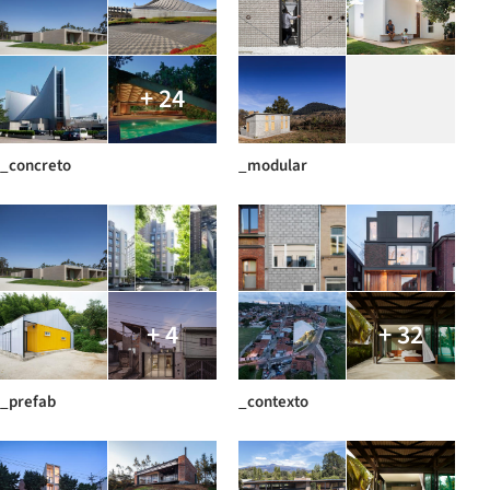
+ 24
_concreto
_modular
+ 4
+ 32
_prefab
_contexto