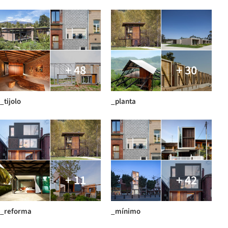
+ 48
+ 30
_tijolo
_planta
+ 11
+ 42
_reforma
_mínimo