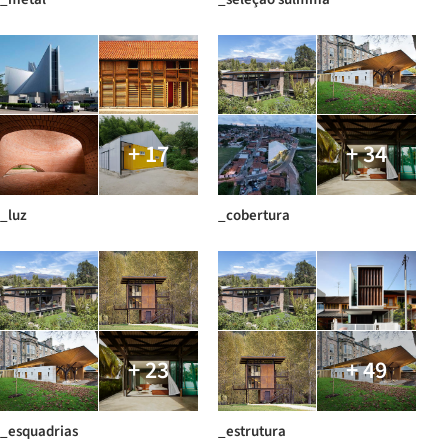
+ 17
+ 34
_luz
_cobertura
+ 23
+ 49
_esquadrias
_estrutura