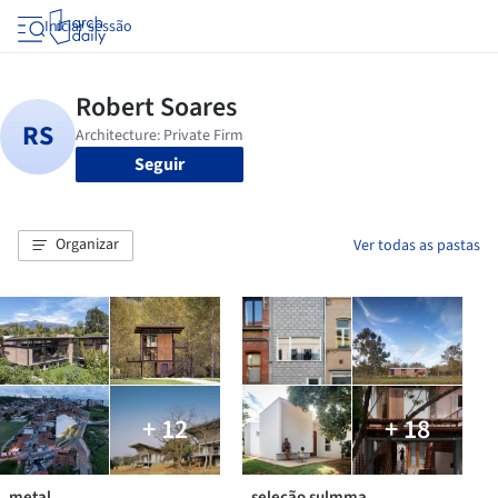
Iniciar sessão
Seguir
Organizar
Ver todas as pastas
+ 12
+ 18
_metal
_seleção sulmma