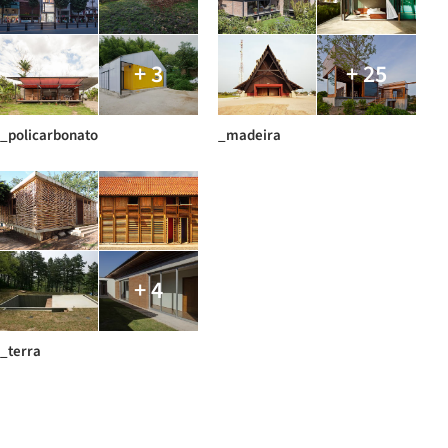
+ 3
+ 25
_policarbonato
_madeira
+ 4
_terra