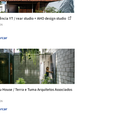
ência YT / rear studio + AHO design studio
os
rcar
u House / Terra e Tuma Arquitetos Associados
os
rcar