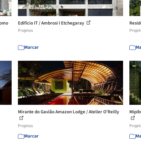
tomo
Edifício IT / Ambrosi I Etchegaray
Resid
Projetos
Projet
Marcar
Ma
Mirante do Gavião Amazon Lodge / Atelier O'Reilly
Mipib
Projetos
Projet
Marcar
Ma