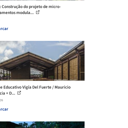
: Construção do projeto de micro-
amentos modula...
s
rcar
e Educativo Vigía Del Fuerte / Mauricio
ia + D...
os
rcar