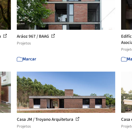
n
Aráoz 967 / BAAG
Edifí
Asoci
Projetos
Projet
Marcar
Ma
Casa JM / Troyano Arquitetura
Casa 
Projetos
Projet