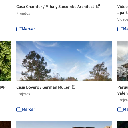
Casa Chamfer / Mihaly Slocombe Architect
Vídeo
apart
Projetos
Vídeo
Marcar
Ma
NAP
Casa Bovero / German Müller
Parqu
Valenc
Projetos
Projet
Marcar
Ma