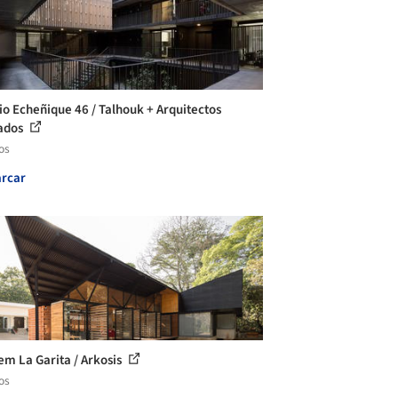
cio Echeñique 46 / Talhouk + Arquitectos
ados
os
rcar
em La Garita / Arkosis
os