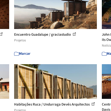
Encuentro Guadalupe / graciastudio
John 
its O
Projetos
Notíci
Marcar
Ma
Habitações Ruca / Undurraga Devés Arquitectos
Centr
Davis
Projetos