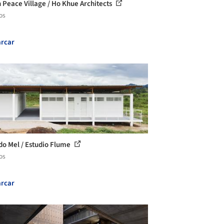
 Peace Village / Ho Khue Architects
os
rcar
do Mel / Estudio Flume
os
rcar