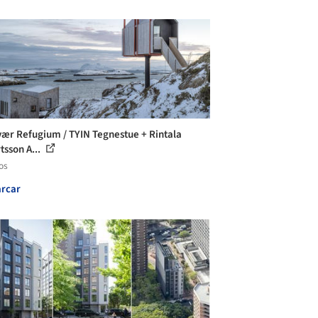
vær Refugium / TYIN Tegnestue + Rintala
tsson A...
os
rcar