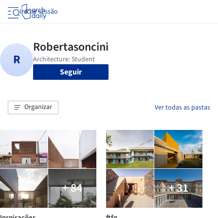
Iniciar sessão
Seguir
Organizar
Ver todas as pastas
+ 84
+ 31
Inspirações
ftfg