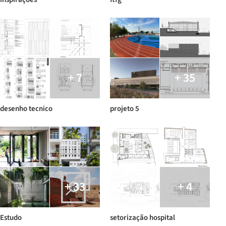
+ 7
+ 35
desenho tecnico
projeto 5
+ 33
+ 4
Estudo
setorização hospital