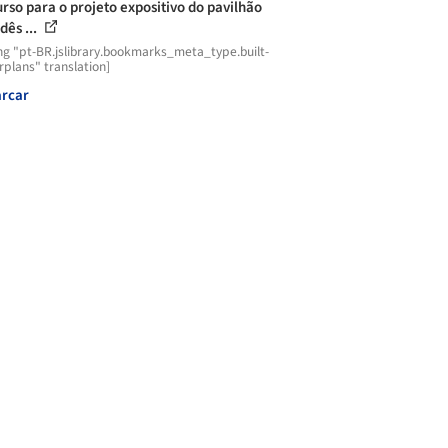
rso para o projeto expositivo do pavilhão
dês ...
ng "pt-BR.jslibrary.bookmarks_meta_type.built-
plans" translation]
rcar