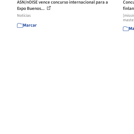
ASN/nOISE vence concurso internacional para a
Concu
Expo Buenos...
finlan
Notícias
[missi
master
Marcar
Ma