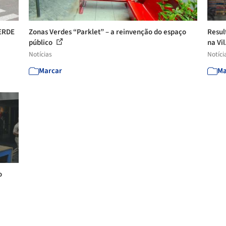
VERDE
Zonas Verdes “Parklet” – a reinvenção do espaço
Resul
público
na Vil
Notícias
Notíci
Marcar
Ma
o