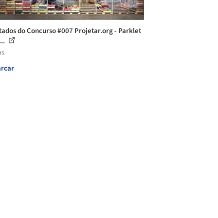
tados do Concurso #007 Projetar.org - Parklet
...
as
rcar