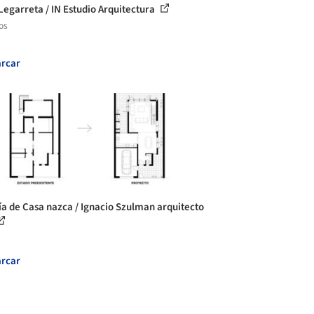
Legarreta / IN Estudio Arquitectura
os
rcar
ía de Casa nazca / Ignacio Szulman arquitecto
rcar