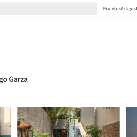
Projetos
Artigos
igo Garza