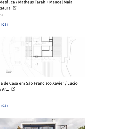
Metálica / Matheus Farah + Manoel Maia
tetura
os
rcar
ia de Casa em São Francisco Xavier / Lucio
 Ar...
rcar