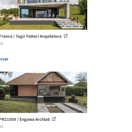
Franca / Tagir Fattori Arquitetura
os
rcar
PR21008 / Engawa Archlab
os