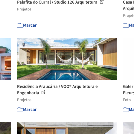
Palafita do Curral / Studio 126 Arquitetura
Casa 
Arqui
Projetos
Projet
Marcar
Ma
Residência Araucária / VOO® Arquitetura e
Galer
Engenharia
Fleury
Projetos
Foto
Marcar
Ma