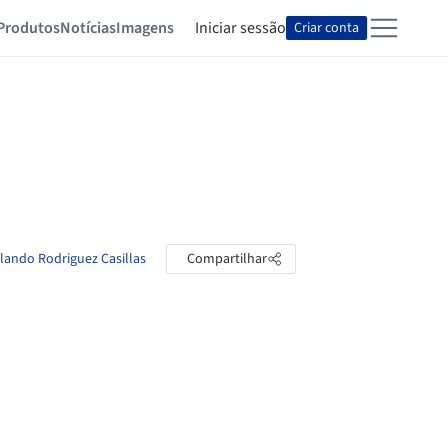
Produtos
Notícias
Imagens
Iniciar sessão
Criar conta
olando Rodriguez Casillas
Compartilhar