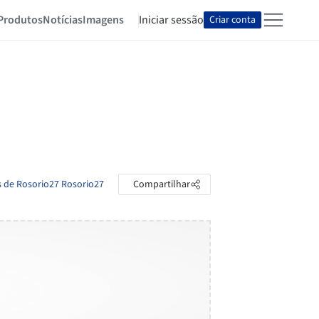
Produtos
Notícias
Imagens
Iniciar sessão
Criar conta
s de Rosorio27 Rosorio27
Compartilhar