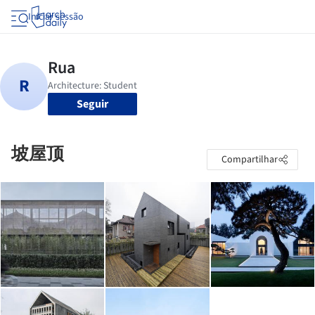
Iniciar sessão
Seguir
坡屋顶
Compartilhar