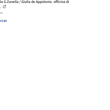
a G.Zanella / Giulia de Appolonia- officina di
..
os
rcar