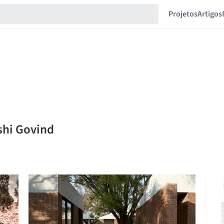
Projetos
Artigos
shi Govind