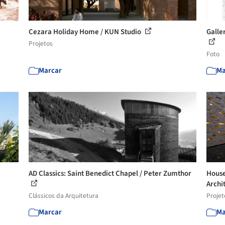
Cezara Holiday Home / KUN Studio
Galle
Projetos
Foto
Marcar
Ma
AD Classics: Saint Benedict Chapel / Peter Zumthor
House
Archi
Clássicos da Arquitetura
Projet
Marcar
Ma