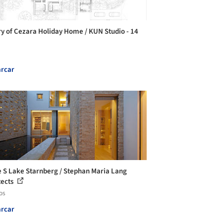
ry of Cezara Holiday Home / KUN Studio - 14
rcar
 S Lake Starnberg / Stephan Maria Lang
tects
os
rcar