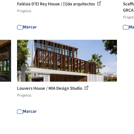
Falésia D'El Rey House / [i]da arquitectos
Scaff
GRC
Projetos
Projet
Marcar
Ma
Louvers House / MIA Design Studio
Projetos
Marcar