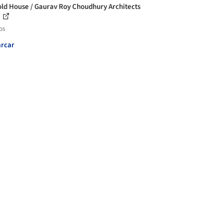
old House / Gaurav Roy Choudhury Architects
A
os
rcar