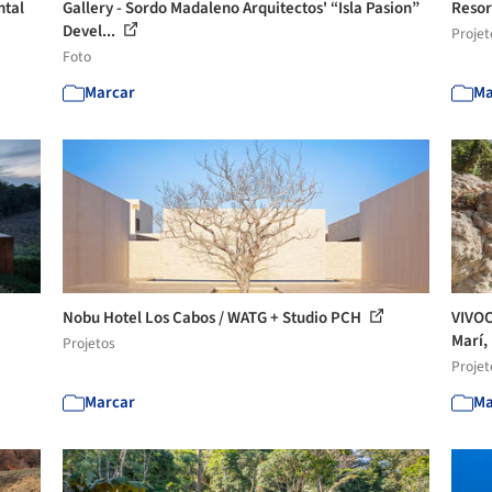
ntal
Gallery - Sordo Madaleno Arquitectos' “Isla Pasion”
Resor
Devel...
Projet
Foto
Marcar
Ma
Nobu Hotel Los Cabos / WATG + Studio PCH
VIVOO
Marí, 
Projetos
Projet
Marcar
Ma