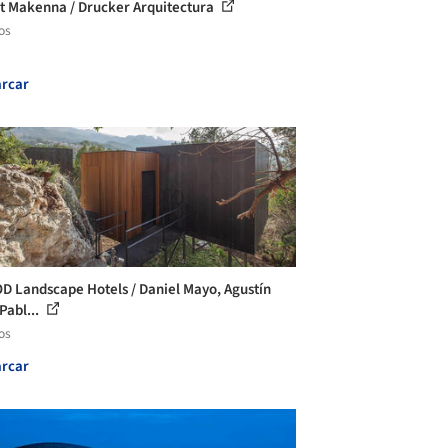
t Makenna / Drucker Arquitectura
os
rcar
D Landscape Hotels / Daniel Mayo, Agustín
Pabl...
os
rcar