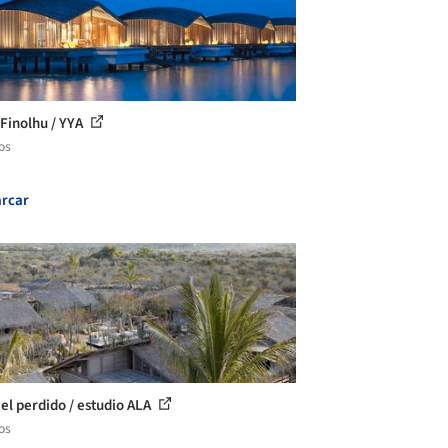
 Finolhu / YYA
os
rcar
 el perdido / estudio ALA
os