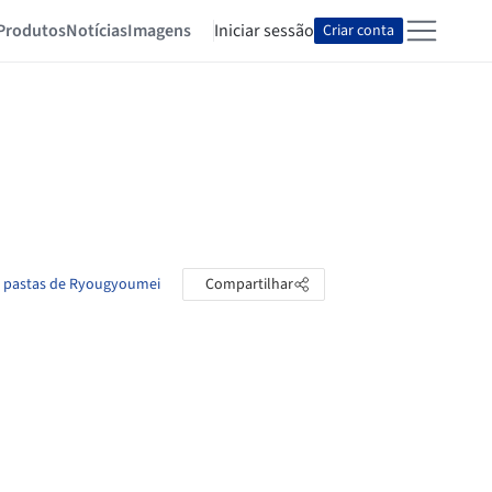
Produtos
Notícias
Imagens
Iniciar sessão
Criar conta
s pastas de Ryougyoumei
Compartilhar