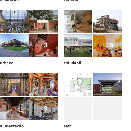
+ 3
+ 19
urbano
estudantil
+ 9
alimentação
sesc