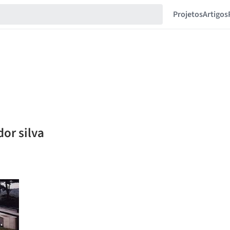
Projetos
Artigos
dor silva