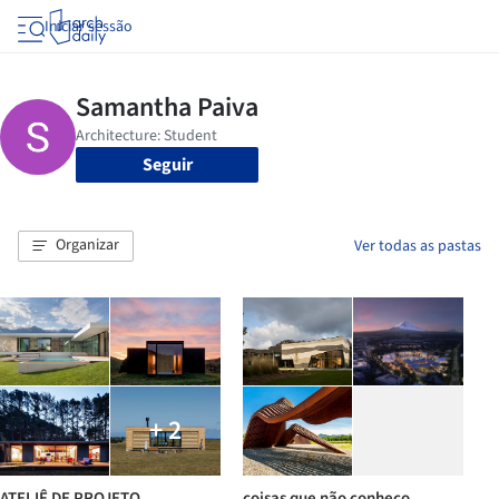
Iniciar sessão
Seguir
Organizar
Ver todas as pastas
+ 2
ATELIÊ DE PROJETO
coisas que não conheço