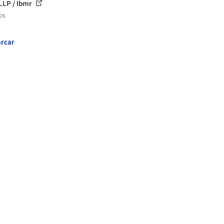
LLP / Ibmr
os
rcar