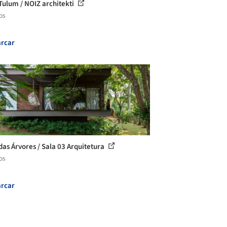
Tulum / NOIZ architekti
os
rcar
das Árvores / Sala 03 Arquitetura
os
rcar