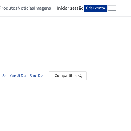
Produtos
Notícias
Imagens
Iniciar sessão
Criar conta
e San Yue Ji Dian Shui De
Compartilhar