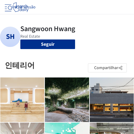
Iniciar sessão
Seguir
인테리어
Compartilhar