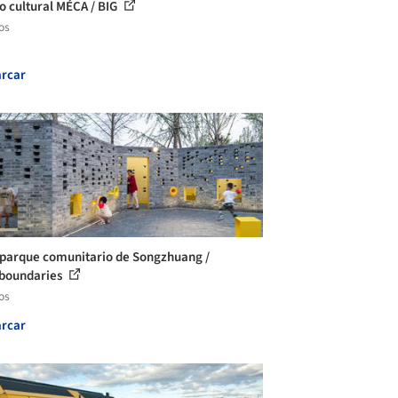
o cultural MÉCA / BIG
os
rcar
parque comunitario de Songzhuang /
boundaries
os
rcar