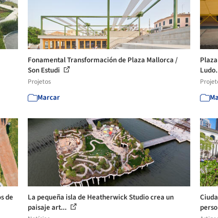
Fonamental Transformación de Plaza Mallorca /
Plaza 
Son Estudi
Ludo.
Projetos
Projet
Marcar
Ma
os de
La pequeña isla de Heatherwick Studio crea un
Ciuda
paisaje art...
perso