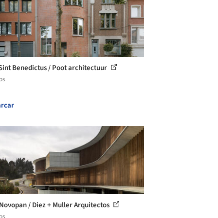
Sint Benedictus / Poot architectuur
os
rcar
Novopan / Diez + Muller Arquitectos
os