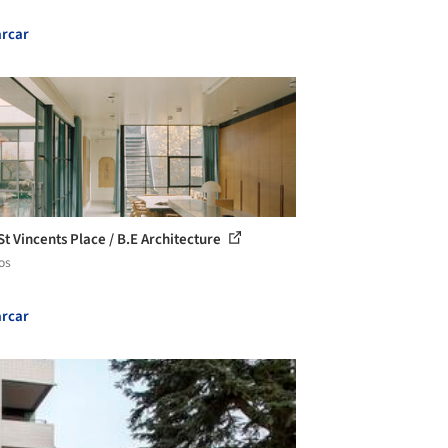
rcar
St Vincents Place / B.E Architecture
os
rcar