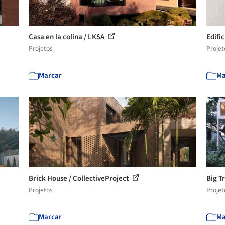
Casa en la colina / LKSA
Edifi
Projetos
Projet
Marcar
Ma
Brick House / CollectiveProject
Big T
Projetos
Projet
Marcar
Ma