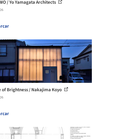
WO / Yo Yamagata Architects
os
rcar
 of Brightness / Nakajima Koyo
os
rcar