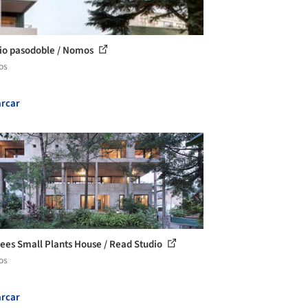
cio pasodoble / Nomos
os
rcar
rees Small Plants House / Read Studio
os
rcar