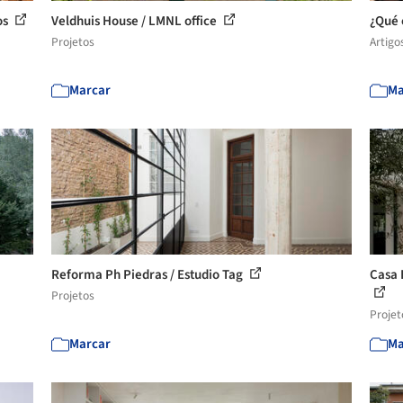
os
Veldhuis House / LMNL office
¿Qué 
Projetos
Artigo
Marcar
Ma
Reforma Ph Piedras / Estudio Tag
Casa 
Projetos
Projet
Marcar
Ma