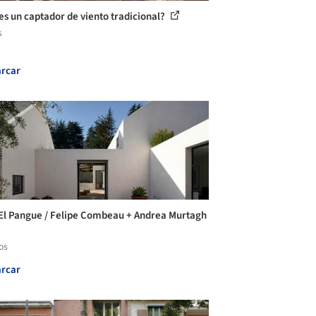
es un captador de viento tradicional?
s
rcar
El Pangue / Felipe Combeau + Andrea Murtagh
os
rcar