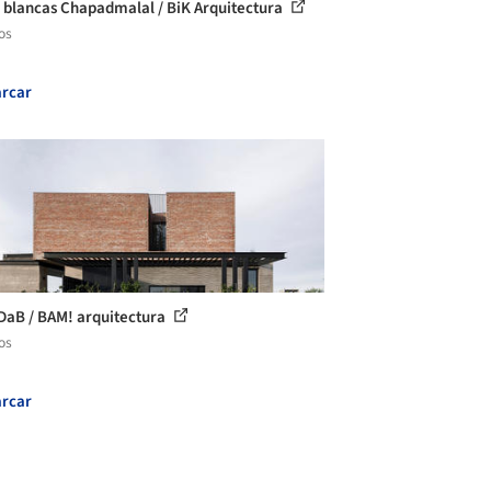
 blancas Chapadmalal / BiK Arquitectura
os
rcar
DaB / BAM! arquitectura
os
rcar