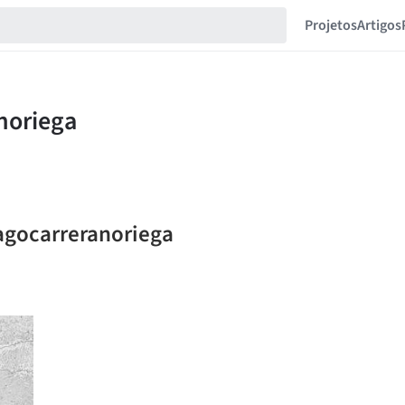
Projetos
Artigos
iagocarreranoriega