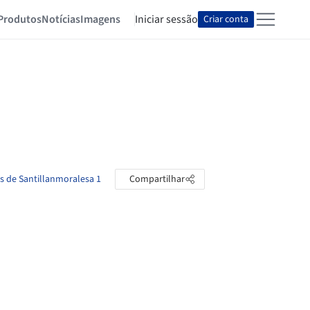
Produtos
Notícias
Imagens
Iniciar sessão
Criar conta
as de Santillanmoralesa 1
Compartilhar