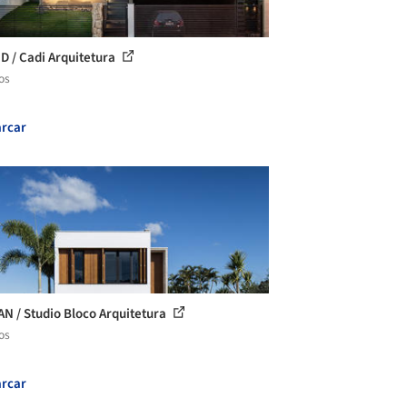
ID / Cadi Arquitetura
os
rcar
AN / Studio Bloco Arquitetura
os
rcar