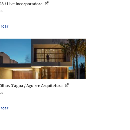
08 / Live Incorporadora
os
rcar
Olhos D’água / Aguirre Arquitetura
os
rcar