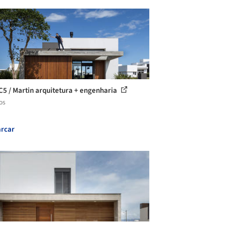
C5 / Martin arquitetura + engenharia
os
rcar