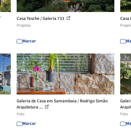
Casa Tesche / Galeria 733
Casa 
Projetos
Projet
Marcar
Ma
Galeria de Casa em Samambaia / Rodrigo Simão
Galer
Arquitetura ...
Arquit
Foto
Foto
Marcar
Ma