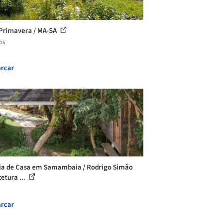
Primavera / MA-SA
os
rcar
ia de Casa em Samambaia / Rodrigo Simão
etura ...
rcar