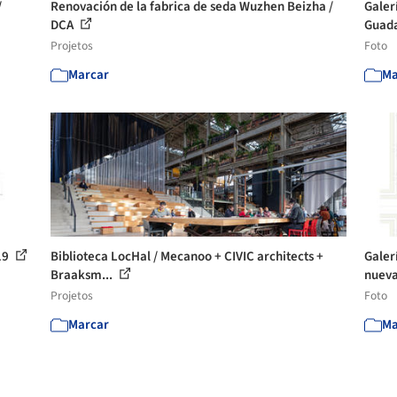
/
Renovación de la fabrica de seda Wuzhen Beizha /
Galer
DCA
Guada
Projetos
Foto
Marcar
Ma
19
Biblioteca LocHal / Mecanoo + CIVIC architects +
Galer
Braaksm...
nueva
Projetos
Foto
Marcar
Ma