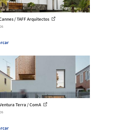
Cannes / TAFF Arquitectos
os
rcar
Ventura Terra / ComA
os
rcar