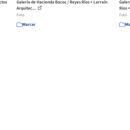
ctos
Galería de Hacienda Bacoc / Reyes Ríos + Larraín
Galer
Arquitec...
Ríos +
Foto
Foto
Marcar
Ma