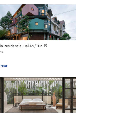
io Residencial Dai An / H.2
os
rcar