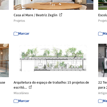
Casa al Mare / Beatriz Zeglin
Escol
Projetos
Projet
Marcar
Ma
ouse
Arquitetura do espaço de trabalho: 15 projetos de
22 Te
escritó...
para
Misceláneo
Artigo
Marcar
Ma