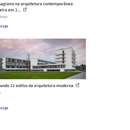
sagismo na arquitetura contemporânea
eira em 1...
láneo
rcar
cando 12 estilos da arquitetura moderna
s
rcar