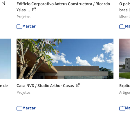
a
Edifício Corporativo Anteus Constructora / Ricardo
O pai
Yslas ...
brasil
Projetos
Misce
Marcar
Ma
re de
Casa NVD / Studio Arthur Casas
Expli
Projetos
Artigo
Marcar
Ma