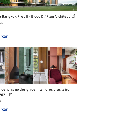
a Bangkok Prep II - Bloco D / Plan Architect
os
rcar
ndências no design de interiores brasileiro
 2021
s
rcar