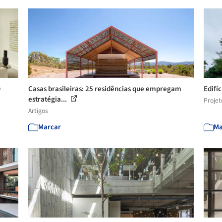
D
Casas brasileiras: 25 residências que empregam
Edifíc
estratégia...
Projet
Artigos
Marcar
Ma