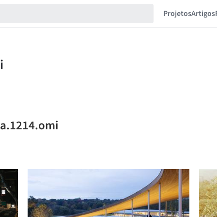
Projetos
Artigos
ka.1214.omi