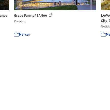
tance
Grace Farms / SANAA
LAVA+
City
Projetos
Notíci
Marcar
Ma