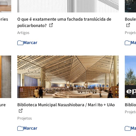
eries
O que é exatamente uma fachada translúcida de
Boule
policarbonato?
Artigos
Projet
Marcar
Ma
ture
Biblioteca Municipal Nasushiobara / Mari Ito + UAo
Bibli
Projet
Projetos
Marcar
Ma