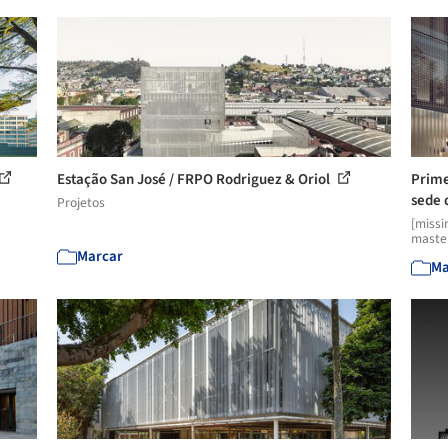
Estação San José / FRPO Rodriguez & Oriol
Prime
sede 
Projetos
[missi
master
Marcar
Ma