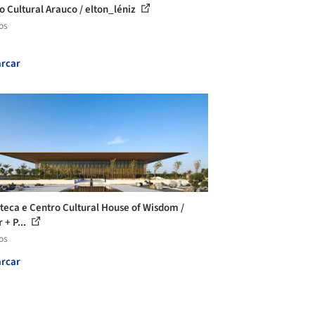
o Cultural Arauco / elton_léniz
os
rcar
oteca e Centro Cultural House of Wisdom /
 + P...
os
rcar