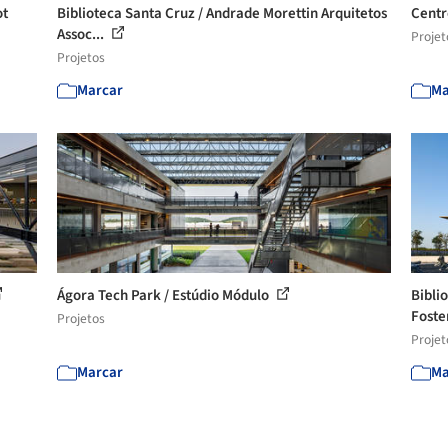
ot
Biblioteca Santa Cruz / Andrade Morettin Arquitetos
Centr
Assoc...
Projet
Projetos
Marcar
Ma
Ágora Tech Park / Estúdio Módulo
Bibli
Foster
Projetos
Projet
Marcar
Ma