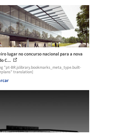
iro lugar no concurso nacional para a nova
do C...
ng "pt-BR.jslibrary.bookmarks_meta_type.built-
plans" translation]
rcar