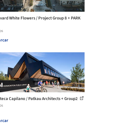
vard White Flowers / Project Group 8 + PARK
os
rcar
oteca Capilano / Patkau Architects + Group2
os
rcar