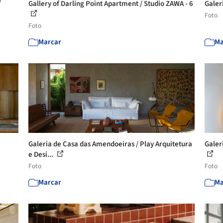
Gallery of Darling Point Apartment / Studio ZAWA - 6
Galer
Foto
Foto
Marcar
Ma
Galeria de Casa das Amendoeiras / Play Arquitetura
Galer
e Desi...
Foto
Foto
Marcar
Ma