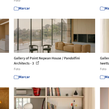
Foto
Marcar
Ma
Gallery of Point Nepean House / Pandolfini
Galle
Architects - 3
Iwetta
Foto
Foto
Marcar
Ma