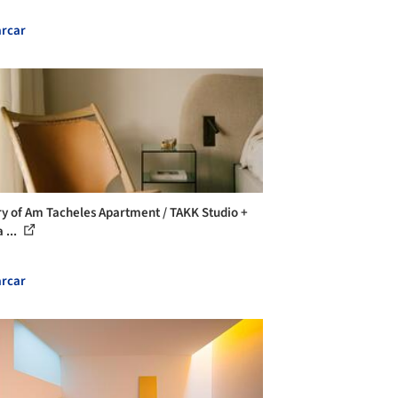
rcar
ry of Am Tacheles Apartment / TAKK Studio +
 ...
rcar