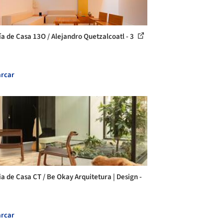
ía de Casa 13O / Alejandro Quetzalcoatl - 3
rcar
ia de Casa CT / Be Okay Arquitetura | Design -
rcar