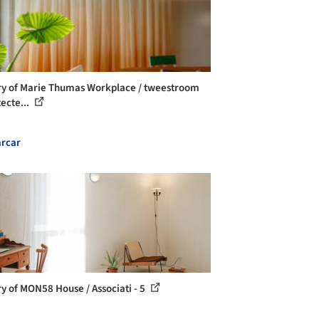
ry of Marie Thumas Workplace / tweestroom
tecte...
rcar
ry of MON58 House / Associati - 5