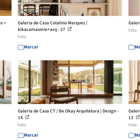
io +
Galeria de Casa Colatino Marques /
Galer
kikacamasmie+arq - 27
Foto
Foto
Marcar
Ma
Galeria de Casa CT / Be Okay Arquitetura | Design -
Galer
14
13
Foto
Foto
Marcar
Ma